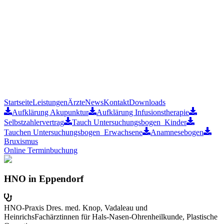
Startseite
Leistungen
Ärzte
News
Kontakt
Downloads
Aufklärung Akupunktur
Aufklärung Infusionstherapie
Selbstzahlervertrag
Tauch Untersuchungsbogen_Kinder
Tauchen Untersuchungsbogen_Erwachsene
Anamnesebogen
Bruxismus
Online Terminbuchung
HNO in Eppendorf
HNO-Praxis Dres. med. Knop, Vadaleau und
Heinrichs
Fachärztinnen für Hals-Nasen-Ohrenheilkunde, Plastische