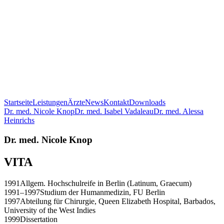
Startseite
Leistungen
Ärzte
News
Kontakt
Downloads
Dr. med. Nicole Knop
Dr. med. Isabel Vadaleau
Dr. med. Alessa
Heinrichs
Dr. med. Nicole Knop
VITA
1991
Allgem. Hochschulreife in Berlin (Latinum, Graecum)
1991–1997
Studium der Humanmedizin, FU Berlin
1997
Abteilung für Chirurgie, Queen Elizabeth Hospital, Barbados,
University of the West Indies
1999
Dissertation