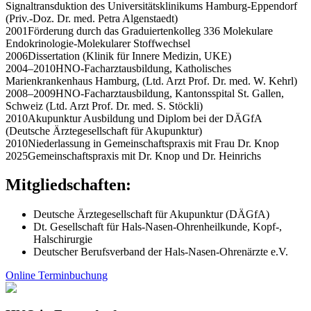
Signaltransduktion des Universitätsklinikums Hamburg-Eppendorf
(Priv.-Doz. Dr. med. Petra Algenstaedt)
2001
Förderung durch das Graduiertenkolleg 336 Molekulare
Endokrinologie-Molekularer Stoffwechsel
2006
Dissertation (Klinik für Innere Medizin, UKE)
2004–2010
HNO-Facharztausbildung, Katholisches
Marienkrankenhaus Hamburg, (Ltd. Arzt Prof. Dr. med. W. Kehrl)
2008–2009
HNO-Facharztausbildung, Kantonsspital St. Gallen,
Schweiz (Ltd. Arzt Prof. Dr. med. S. Stöckli)
2010
Akupunktur Ausbildung und Diplom bei der DÄGfA
(Deutsche Ärztegesellschaft für Akupunktur)
2010
Niederlassung in Gemeinschaftspraxis mit Frau Dr. Knop
2025
Gemeinschaftspraxis mit Dr. Knop und Dr. Heinrichs
Mitgliedschaften:
Deutsche Ärztegesellschaft für Akupunktur (DÄGfA)
Dt. Gesellschaft für Hals-Nasen-Ohrenheilkunde, Kopf-,
Halschirurgie
Deutscher Berufsverband der Hals-Nasen-Ohrenärzte e.V.
Online Terminbuchung