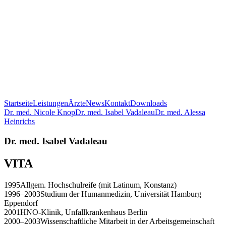
Startseite
Leistungen
Ärzte
News
Kontakt
Downloads
Dr. med. Nicole Knop
Dr. med. Isabel Vadaleau
Dr. med. Alessa
Heinrichs
Dr. med. Isabel Vadaleau
VITA
1995
Allgem. Hochschulreife (mit Latinum, Konstanz)
1996–2003
Studium der Humanmedizin, Universität Hamburg
Eppendorf
2001
HNO-Klinik, Unfallkrankenhaus Berlin
2000–2003
Wissenschaftliche Mitarbeit in der Arbeitsgemeinschaft